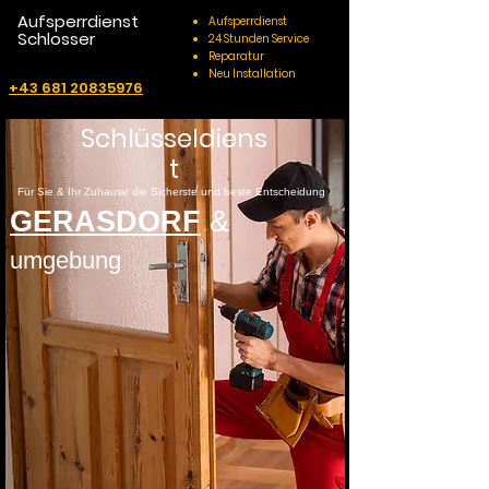
Aufsperrdienst
Aufsperrdienst
Schlosser
24 Stunden Service
Reparatur
Neu Installation
+43 681 20835976
Schlüsseldiens
t
Für Sie & Ihr Zuhause die Sicherste und beste Entscheidung
GERASDORF
&
umgebung