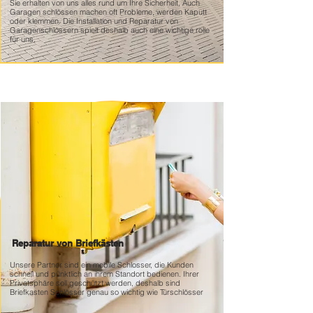
Sie erhalten von uns alles rund um Ihre Sicherheit, Auch
Garagen schlössen machen oft Probleme, werden Kaputt
oder klemmen. Die Installation und Reparatur von
Garagenschlössern spielt deshalb auch eine wichtige rolle
für uns.
Reparatur von Briefkästen
Unsere Partner sind ein mobile Schlosser, die Kunden
schnell und pünktlich an ihrem Standort bedienen. Ihrer
Privatsphäre soll geschützt werden, deshalb sind
Briefkasten Schlösser genau so wichtig wie Türschlösser