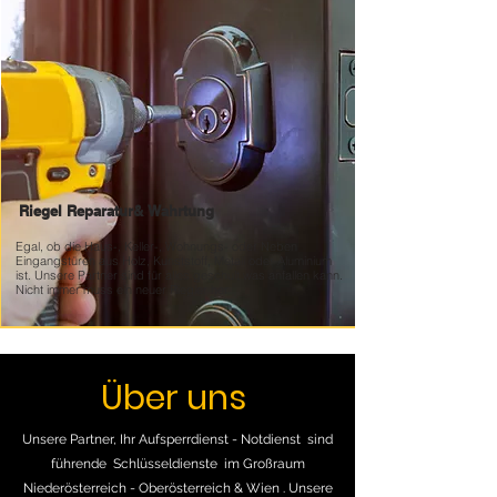
Riegel Reparatur&
Wahrtung
Egal, ob die Haus-, Keller-, Wohnungs- oder Neben
Eingangstüren aus Holz, Kunststoff, Metall oder Aluminium
ist. Unsere Partner sind für alles geschult was anfallen kann.
Nicht immer muss ein neuer Riegler her
Über uns
Unsere Partner, Ihr Aufsperrdienst - Notdienst sind
führende Schlüsseldienste im Großraum
Niederösterreich - Oberösterreich & Wien . Unsere