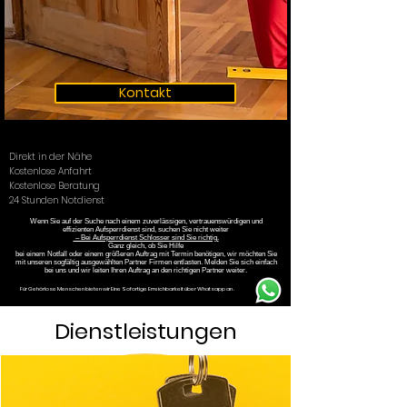
Kontakt
Direkt in der Nähe
Kostenlose Anfahrt
Kostenlose Beratung
24 Stunden Notdienst
Wenn Sie auf der Suche nach einem zuverlässigen, vertrauenswürdigen und
effizienten Aufsperrdienst sind, suchen Sie nicht weiter
– Bei Aufsperrdienst Schlosser sind Sie richtig.
Ganz gleich, ob Sie Hilfe
bei einem Notfall oder einem größeren Auftrag mit Termin benötigen, wir möchten Sie
mit unseren sogfältig ausgewählten Partner Firmen entlasten. Melden Sie sich einfach
bei uns und wir leiten Ihren Auftrag an den richtigen Partner weiter.
Für Gehörlose Menschen bieten wir Eine Sofortige Erreichbarkeit über Whatsapp an .
Dienstleistungen