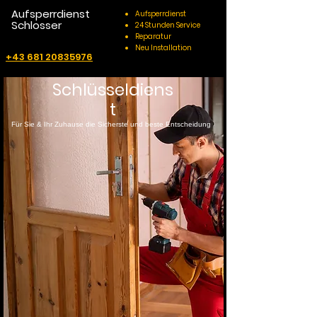
Aufsperrdienst
Aufsperrdienst
Schlosser
24 Stunden Service
Reparatur
Neu Installation
+43 681 20835976
Schlüsseldiens
t
Für Sie & Ihr Zuhause die Sicherste und beste Entscheidung