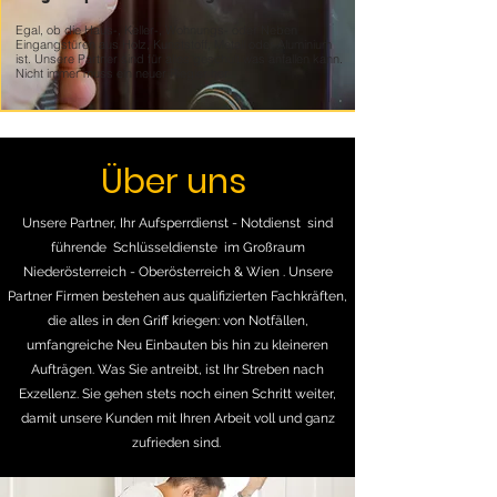
Egal, ob die Haus-, Keller-, Wohnungs- oder Neben
Eingangstüren aus Holz, Kunststoff, Metall oder Aluminium
ist. Unsere Partner sind für alles geschult was anfallen kann.
Nicht immer muss ein neuer Riegler her
Über uns
Unsere Partner, Ihr Aufsperrdienst - Notdienst sind
führende Schlüsseldienste im Großraum
Niederösterreich - Oberösterreich & Wien . Unsere
Partner Firmen bestehen aus qualifizierten Fachkräften,
die alles in den Griff kriegen: von Notfällen,
umfangreiche Neu Einbauten bis hin zu kleineren
Aufträgen. Was Sie antreibt, ist Ihr Streben nach
Exzellenz. Sie gehen stets noch einen Schritt weiter,
damit unsere Kunden mit Ihren Arbeit voll und ganz
zufrieden sind.