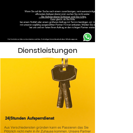
Wenn Sie auf der Suche nach einem zuverlässigen, vertrauenswürdigen und
effizienten Aufsperrdienst sind, suchen Sie nicht weiter
– Bei Aufsperrdienst Schlosser sind Sie richtig.
Ganz gleich, ob Sie Hilfe
bei einem Notfall oder einem größeren Auftrag mit Termin benötigen, wir möchten Sie
mit unseren sogfältig ausgewählten Partner Firmen entlasten. Melden Sie sich einfach
bei uns und wir leiten Ihren Auftrag an den richtigen Partner weiter.
Für Gehörlose Menschen bieten wir Eine Sofortige Erreichbarkeit über Whatsapp an .
Dienstleistungen
24|Stunden Aufsperrdienst
Aus Verschiedensten gründen kann es
Passieren das Sie
Plötzlich nicht mehr in ihr Zuhause kommen. Unsere Partner