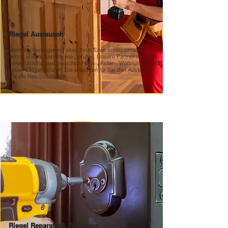
Riegel Austausch
Wenn die Verriegelung einer Ihrer Türen schlappmacht,
kommt unsere Service wie gerufen. Unsere Partner machen
keinen Unterschied zwischen Haus-, Keller-, Wohnungs- und
Neben Eingangstüren. Sie erledigen für Sie den Austausch
und die Neu Installation.
Riegel Reparatur&
Wahrtung