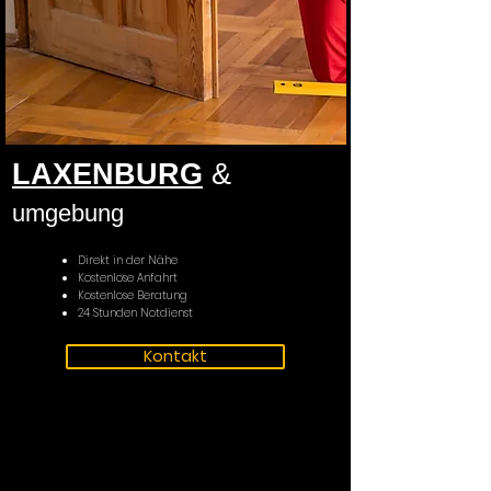
LAXENBURG
&
umgebung
Direkt in der Nähe
Kostenlose Anfahrt
Kostenlose Beratung
24 Stunden Notdienst
Kontakt