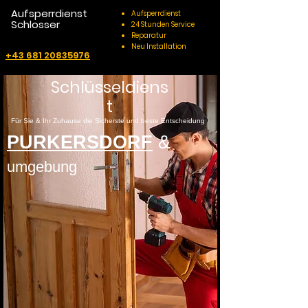
Aufsperrdienst
Aufsperrdienst
Schlosser
24 Stunden Service
Reparatur
Neu Installation
+43 681 20835976
Schlüsseldiens
t
Für Sie & Ihr Zuhause die Sicherste und beste Entscheidung
PURKERSDORF
&
umgebung