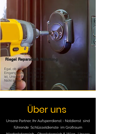
Riegel Reparatur&
Wahrtung
Egal, ob die Haus-, Keller-, Wohnungs- oder Neben
Eingangstüren aus Holz, Kunststoff, Metall oder Aluminium
ist. Unsere Partner sind für alles geschult was anfallen kann.
Nicht immer muss ein neuer Riegler her
Über uns
Unsere Partner, Ihr Aufsperrdienst - Notdienst sind
führende Schlüsseldienste im Großraum