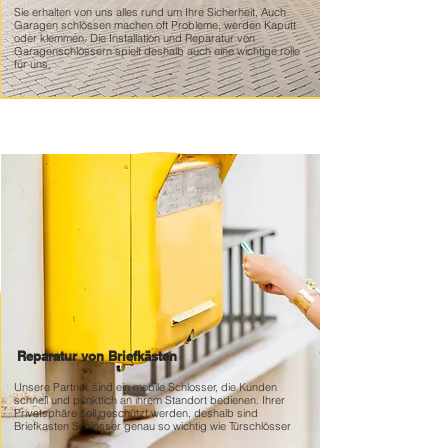
Sie erhalten von uns alles rund um Ihre Sicherheit, Auch
Garagen schlössen machen oft Probleme, werden Kaputt
oder klemmen. Die Installation und Reparatur von
Garagenschlössern spielt deshalb auch eine wichtige rolle
für uns.
Reparatur von Briefkästen
Unsere Partner sind ein mobile Schlosser, die Kunden
schnell und pünktlich an ihrem Standort bedienen. Ihrer
Privatsphäre soll geschützt werden, deshalb sind
Briefkasten Schlösser genau so wichtig wie Türschlösser