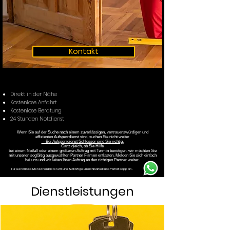
Kontakt
Direkt in der Nähe
Kostenlose Anfahrt
Kostenlose Beratung
24 Stunden Notdienst
Wenn Sie auf der Suche nach einem zuverlässigen, vertrauenswürdigen und
effizienten Aufsperrdienst sind, suchen Sie nicht weiter
– Bei Aufsperrdienst Schlosser sind Sie richtig.
Ganz gleich, ob Sie Hilfe
bei einem Notfall oder einem größeren Auftrag mit Termin benötigen, wir möchten Sie
mit unseren sogfältig ausgewählten Partner Firmen entlasten. Melden Sie sich einfach
bei uns und wir leiten Ihren Auftrag an den richtigen Partner weiter.
Für Gehörlose Menschen bieten wir Eine Sofortige Erreichbarkeit über Whatsapp an .
Dienstleistungen