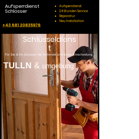
Aufsperrdienst
Aufsperrdienst
Schlosser
24 Stunden Service
Reparatur
Neu Installation
+43 681 20835976
Schlüsseldiens
t
Für Sie & Ihr Zuhause die Sicherste und beste Entscheidung
TULLN
&
umgebung