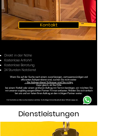
Kontakt
Direkt in der Nähe
Kostenlose Anfahrt
Kostenlose Beratung
24 Stunden Notdienst
Wenn Sie auf der Suche nach einem zuverlässigen, vertrauenswürdigen und
effizienten Aufsperrdienst sind, suchen Sie nicht weiter
– Bei Aufsperrdienst Schlosser sind Sie richtig.
Ganz gleich, ob Sie Hilfe
bei einem Notfall oder einem größeren Auftrag mit Termin benötigen, wir möchten Sie
mit unseren sogfältig ausgewählten Partner Firmen entlasten. Melden Sie sich einfach
bei uns und wir leiten Ihren Auftrag an den richtigen Partner weiter.
Für Gehörlose Menschen bieten wir Eine Sofortige Erreichbarkeit über Whatsapp an .
Dienstleistungen