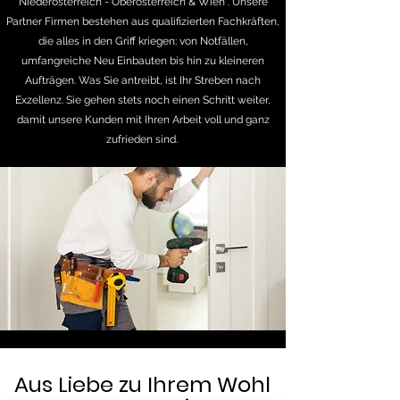
Niederösterreich - Oberösterreich & Wien . Unsere
Partner Firmen bestehen aus qualifizierten Fachkräften,
die alles in den Griff kriegen: von Notfällen,
umfangreiche Neu Einbauten bis hin zu kleineren
Aufträgen. Was Sie antreibt, ist Ihr Streben nach
Exzellenz. Sie gehen stets noch einen Schritt weiter,
damit unsere Kunden mit Ihren Arbeit voll und ganz
zufrieden sind.
Aus Liebe zu Ihrem Wohl