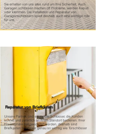
Sie erhalten von uns alles rund um Ihre Sicherheit, Auch
Garagen schlössen machen oft Probleme, werden Kaputt
oder klemmen. Die Installation und Reparatur von
Garagenschlössern spielt deshalb auch eine wichtige rolle
für uns.
Reparatur von Briefkästen
Unsere Partner sind ein mobile Schlosser, die Kunden
schnell und pünktlich an ihrem Standort bedienen. Ihrer
Privatsphäre soll geschützt werden, deshalb sind
Briefkasten Schlösser genau so wichtig wie Türschlösser