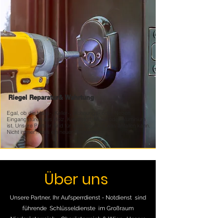
Riegel Reparatur&
Wahrtung
Egal, ob die Haus-, Keller-, Wohnungs- oder Neben
Eingangstüren aus Holz, Kunststoff, Metall oder Aluminium
ist. Unsere Partner sind für alles geschult was anfallen kann.
Nicht immer muss ein neuer Riegler her
Über uns
Unsere Partner, Ihr Aufsperrdienst - Notdienst sind
führende Schlüsseldienste im Großraum