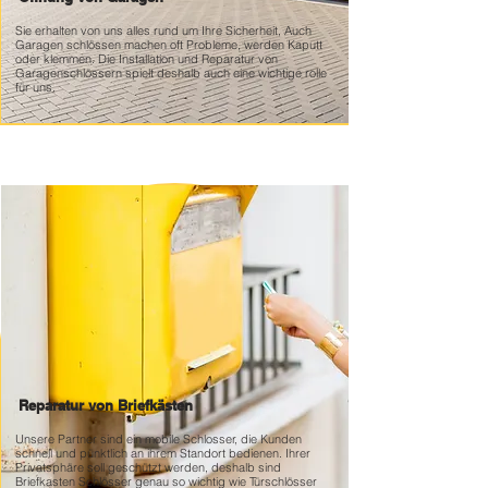
Sie erhalten von uns alles rund um Ihre Sicherheit, Auch
Garagen schlössen machen oft Probleme, werden Kaputt
oder klemmen. Die Installation und Reparatur von
Garagenschlössern spielt deshalb auch eine wichtige rolle
für uns.
Reparatur von Briefkästen
Unsere Partner sind ein mobile Schlosser, die Kunden
schnell und pünktlich an ihrem Standort bedienen. Ihrer
Privatsphäre soll geschützt werden, deshalb sind
Briefkasten Schlösser genau so wichtig wie Türschlösser