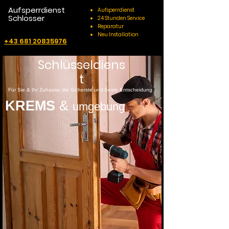
Aufsperrdienst
Aufsperrdienst
Schlosser
24 Stunden Service
Reparatur
Neu Installation
+43 681 20835976
Schlüsseldiens
t
Für Sie & Ihr Zuhause die Sicherste und beste Entscheidung
KREMS
&
umgebung