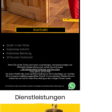
Kontakt
Direkt in der Nähe
Kostenlose Anfahrt
Kostenlose Beratung
24 Stunden Notdienst
Wenn Sie auf der Suche nach einem zuverlässigen, vertrauenswürdigen und
effizienten Aufsperrdienst sind, suchen Sie nicht weiter
– Bei Aufsperrdienst Schlosser sind Sie richtig.
Ganz gleich, ob Sie Hilfe
bei einem Notfall oder einem größeren Auftrag mit Termin benötigen, wir möchten
Sie mit unseren sogfältig ausgewählten Partner Firmen entlasten. Melden Sie sich
einfach bei uns und wir leiten Ihren Auftrag an den richtigen Partner weiter.
Für Gehörlose Menschen bieten wir Eine Sofortige Erreichbarkeit über Whatsapp an .
Dienstleistungen