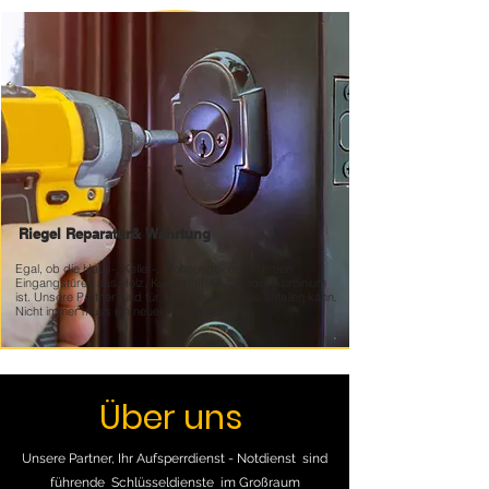
Riegel Reparatur&
Wahrtung
Egal, ob die Haus-, Keller-, Wohnungs- oder Neben
Eingangstüren aus Holz, Kunststoff, Metall oder Aluminium
ist. Unsere Partner sind für alles geschult was anfallen kann.
Nicht immer muss ein neuer Riegler her
Über uns
Unsere Partner, Ihr Aufsperrdienst - Notdienst sind
führende Schlüsseldienste im Großraum