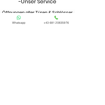
-Unser Service
Öffnungen aller Türen & Schlösser
Ist Ihre Tür zugefallen? und Sie haben keinen
Whatsapp
+43 681 20835976
zweiten Schlüssel ? Dann sind Sie bei uns
genau richtig .
Wir als Vermittler in Ihrer Nähe leiten Ihre
Aufträge rasch weiter so das täglich
zahlreiche Türen schnell und unkompliziert
geöffnet werden. Unseren Notdienst erreichen
Sie schnell, egal, wann Sie sich ausgesperrt
haben, dank unserem 24 Stunden Service
sind uns keine Grenzen gesetzt um jede Tür
für Sie öffnen zu lassen. Unsere Partner Firmen
kümmern sich um alle Service wie zb.
Eingangstüren, Zimmertüren, Garagen-,
Balkon-, Kellertüren, Briefkästen, Tresore und
alle anderen Türen und Obwohl unsere
Partner Türen aller Schwierigkeitsstufen öffnen,
führen Sie 98% der Türöffnungen ohne
jegliche