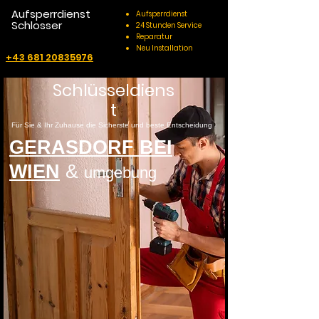
Aufsperrdienst
Aufsperrdienst
Schlosser
24 Stunden Service
Reparatur
Neu Installation
+43 681 20835976
Schlüsseldiens
t
Für Sie & Ihr Zuhause die Sicherste und beste Entscheidung
GERASDORF BEI
WIEN
&
umgebung