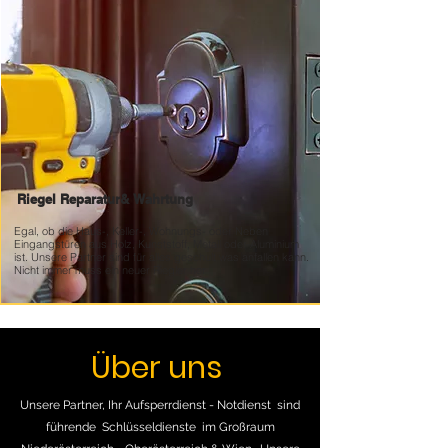
Riegel Reparatur&
Wahrtung
Egal, ob die Haus-, Keller-, Wohnungs- oder Neben
Eingangstüren aus Holz, Kunststoff, Metall oder Aluminium
ist. Unsere Partner sind für alles geschult was anfallen kann.
Nicht immer muss ein neuer Riegler her
Über uns
Unsere Partner, Ihr Aufsperrdienst - Notdienst sind
führende Schlüsseldienste im Großraum