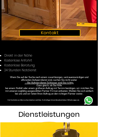
Kontakt
Direkt in der Nähe
Kostenlose Anfahrt
Kostenlose Beratung
24 Stunden Notdienst
Wenn Sie auf der Suche nach einem zuverlässigen, vertrauenswürdigen und
effizienten Aufsperrdienst sind, suchen Sie nicht weiter
– Bei Aufsperrdienst Schlosser sind Sie richtig.
Ganz gleich, ob Sie Hilfe
bei einem Notfall oder einem größeren Auftrag mit Termin benötigen, wir möchten Sie
mit unseren sogfältig ausgewählten Partner Firmen entlasten. Melden Sie sich einfach
bei uns und wir leiten Ihren Auftrag an den richtigen Partner weiter.
Für Gehörlose Menschen bieten wir Eine Sofortige Erreichbarkeit über Whatsapp an .
Dienstleistungen