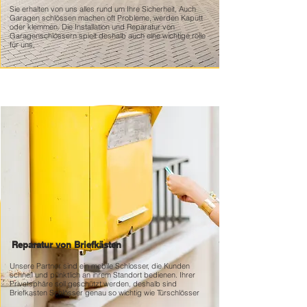
Sie erhalten von uns alles rund um Ihre Sicherheit, Auch
Garagen schlössen machen oft Probleme, werden Kaputt
oder klemmen. Die Installation und Reparatur von
Garagenschlössern spielt deshalb auch eine wichtige rolle
für uns.
Reparatur von Briefkästen
Unsere Partner sind ein mobile Schlosser, die Kunden
schnell und pünktlich an ihrem Standort bedienen. Ihrer
Privatsphäre soll geschützt werden, deshalb sind
Briefkasten Schlösser genau so wichtig wie Türschlösser