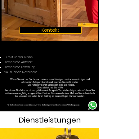
Kontakt
Direkt in der Nähe
Kostenlose Anfahrt
Kostenlose Beratung
24 Stunden Notdienst
Wenn Sie auf der Suche nach einem zuverlässigen, vertrauenswürdigen und
effizienten Aufsperrdienst sind, suchen Sie nicht weiter
– Bei Aufsperrdienst Schlosser sind Sie richtig.
Ganz gleich, ob Sie Hilfe
bei einem Notfall oder einem größeren Auftrag mit Termin benötigen, wir möchten Sie
mit unseren sogfältig ausgewählten Partner Firmen entlasten. Melden Sie sich einfach
bei uns und wir leiten Ihren Auftrag an den richtigen Partner weiter.
Für Gehörlose Menschen bieten wir Eine Sofortige Erreichbarkeit über Whatsapp an .
Dienstleistungen