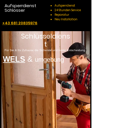
Aufsperrdienst
Aufsperrdienst
Schlosser
24 Stunden Service
Reparatur
Neu Installation
+43 681 20835976
Schlüsseldiens
t
Für Sie & Ihr Zuhause die Sicherste und beste Entscheidung
WELS
&
umgebung