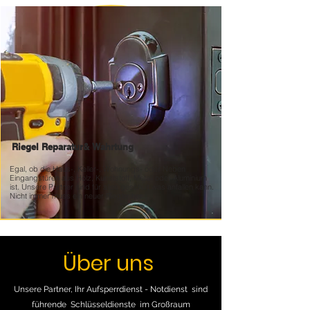
Riegel Reparatur&
Wahrtung
Egal, ob die Haus-, Keller-, Wohnungs- oder Neben
Eingangstüren aus Holz, Kunststoff, Metall oder Aluminium
ist. Unsere Partner sind für alles geschult was anfallen kann.
Nicht immer muss ein neuer Riegler her
Über uns
Unsere Partner, Ihr Aufsperrdienst - Notdienst sind
führende Schlüsseldienste im Großraum