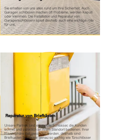
Sie erhalten von uns alles rund um Ihre Sicherheit, Auch
Garagen schlössen machen oft Probleme, werden Kaputt
oder klemmen. Die Installation und Reparatur von
Garagenschlössern spielt deshalb auch eine wichtige rolle
für uns.
Reparatur von Briefkästen
Unsere Partner sind ein mobile Schlosser, die Kunden
schnell und pünktlich an ihrem Standort bedienen. Ihrer
Privatsphäre soll geschützt werden, deshalb sind
Briefkasten Schlösser genau so wichtig wie Türschlösser