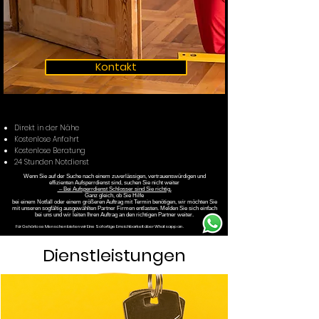
Kontakt
Direkt in der Nähe
Kostenlose Anfahrt
Kostenlose Beratung
24 Stunden Notdienst
Wenn Sie auf der Suche nach einem zuverlässigen, vertrauenswürdigen und
effizienten Aufsperrdienst sind, suchen Sie nicht weiter
– Bei Aufsperrdienst Schlosser sind Sie richtig.
Ganz gleich, ob Sie Hilfe
bei einem Notfall oder einem größeren Auftrag mit Termin benötigen, wir möchten Sie
mit unseren sogfältig ausgewählten Partner Firmen entlasten. Melden Sie sich einfach
bei uns und wir leiten Ihren Auftrag an den richtigen Partner weiter.
Für Gehörlose Menschen bieten wir Eine Sofortige Erreichbarkeit über Whatsapp an .
Dienstleistungen