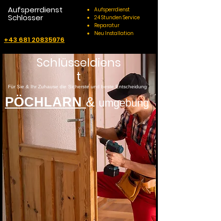
Aufsperrdienst
Aufsperrdienst
Schlosser
24 Stunden Service
Reparatur
Neu Installation
+43 681 20835976
Schlüsseldiens
t
Für Sie & Ihr Zuhause die Sicherste und beste Entscheidung
PÖCHLARN
&
umgebung