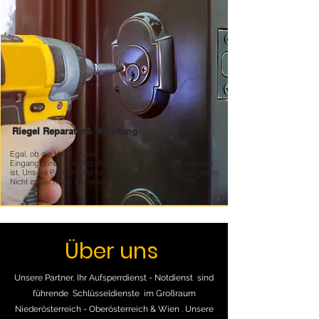
Riegel Reparatur&
Wahrtung
Egal, ob die Haus-, Keller-, Wohnungs- oder Neben
Eingangstüren aus Holz, Kunststoff, Metall oder Aluminium
ist. Unsere Partner sind für alles geschult was anfallen kann.
Nicht immer muss ein neuer Riegler her
Über uns
Unsere Partner, Ihr Aufsperrdienst - Notdienst sind
führende Schlüsseldienste im Großraum
Niederösterreich - Oberösterreich & Wien . Unsere