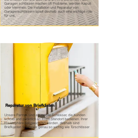
Garagen schlössen machen oft Probleme, werden Kaputt
oder klemmen. Die Installation und Reparatur von
Garagenschlössern spielt deshalb auch eine wichtige rolle
für uns.
Reparatur von Briefkästen
Unsere Partner sind ein mobile Schlosser, die Kunden
schnell und pünktlich an ihrem Standort bedienen. Ihrer
Privatsphäre soll geschützt werden, deshalb sind
Briefkasten Schlösser genau so wichtig wie Türschlösser