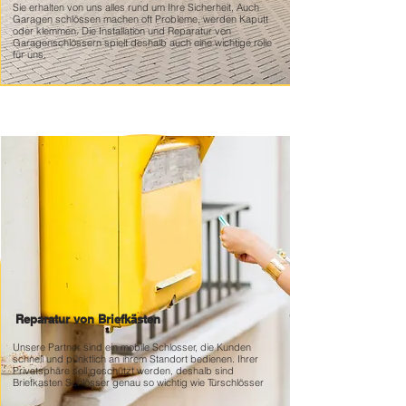
Sie erhalten von uns alles rund um Ihre Sicherheit, Auch
Garagen schlössen machen oft Probleme, werden Kaputt
oder klemmen. Die Installation und Reparatur von
Garagenschlössern spielt deshalb auch eine wichtige rolle
für uns.
Reparatur von Briefkästen
Unsere Partner sind ein mobile Schlosser, die Kunden
schnell und pünktlich an ihrem Standort bedienen. Ihrer
Privatsphäre soll geschützt werden, deshalb sind
Briefkasten Schlösser genau so wichtig wie Türschlösser