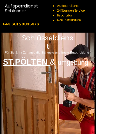
Aufsperrdienst
Aufsperrdienst
Schlosser
24 Stunden Service
Reparatur
Neu Installation
+43 681 20835976
Schlüsseldiens
t
Für Sie & Ihr Zuhause die Sicherste und beste Entscheidung
ST.PÖLTEN
&
umgebung