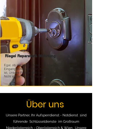
Riegel Reparatur&
Wahrtung
Egal, ob die Haus-, Keller-, Wohnungs- oder Neben
Eingangstüren aus Holz, Kunststoff, Metall oder Aluminium
ist. Unsere Partner sind für alles geschult was anfallen kann.
Nicht immer muss ein neuer Riegler her
Über uns
Unsere Partner, Ihr Aufsperrdienst - Notdienst sind
führende Schlüsseldienste im Großraum
Niederösterreich - Oberösterreich & Wien . Unsere