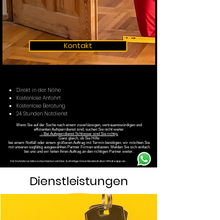
Kontakt
Direkt in der Nähe
Kostenlose Anfahrt
Kostenlose Beratung
24 Stunden Notdienst
Wenn Sie auf der Suche nach einem zuverlässigen, vertrauenswürdigen und
effizienten Aufsperrdienst sind, suchen Sie nicht weiter
– Bei Aufsperrdienst Schlosser sind Sie richtig.
Ganz gleich, ob Sie Hilfe
bei einem Notfall oder einem größeren Auftrag mit Termin benötigen, wir möchten Sie
mit unseren sogfältig ausgewählten Partner Firmen entlasten. Melden Sie sich einfach
bei uns und wir leiten Ihren Auftrag an den richtigen Partner weiter.
Für Gehörlose Menschen bieten wir Eine Sofortige Erreichbarkeit über Whatsapp an .
Dienstleistungen